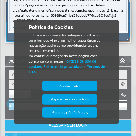
https://carmodocajuru.atende.net/https:/carmodocajuru.atende.net/
cidadao/pagina/secretaria-de-promocao-social-e-defesa-
Resultados para
""
civil/autoatendimento/servicos/static/bundle/wpo_index_2_base_l2
_portal_editores_sync_65989ca714ba59ddecb774ccb809ce11.js?
v=6036a39d:47
Portais
Política de Cookies
Verificar Mais Detalhes
Utilizamos cookies e tecnologias semelhantes
Por favor, aguarde...
OK
para fornecer-lhe uma melhor experiência de
navegação, assim como providenciar alguns
NOTÍCIAS
recursos essenciais.
Ao continuar navegando nesta página você
AUTOATENDIMENTO
concorda com nossas
Políticas de uso de
Por favor, aguarde...
cookies
,
Políticas de privacidade
e
Termos de
Uso
.
SUBPORTAIS
Aceitar Todos
Entrar
Por favor, aguarde...
Rejeitar não necessários
Isto significa que diversos recursos
OU
providenciados poderão não estar
disponíveis.
Gerenciar Preferências
SERVIÇOS
Cadastre-se
|
Recuperar Senha
ACESSAR SEM LOGIN
Por favor, aguarde...