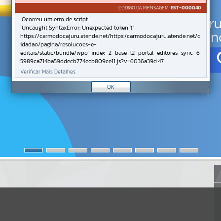
CÓDIGO DA MENSAGEM:
EST-000040
Ocorreu um erro de script:
Uncaught SyntaxError: Unexpected token '('
https://carmodocajuru.atende.net/https:/carmodocajuru.atende.net/c
idadao/pagina/resolucoes-e-
editais/static/bundle/wpo_index_2_base_l2_portal_editores_sync_6
5989ca714ba59ddecb774ccb809ce11.js?v=6036a39d:47
Verificar Mais Detalhes
OK