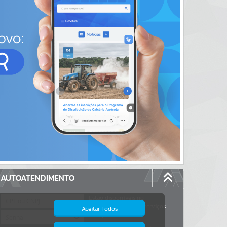
AUTOATENDIMENTO
Estão disponíveis no
autoatendimento
47
serviços
Aceitar Todos
dos quais...