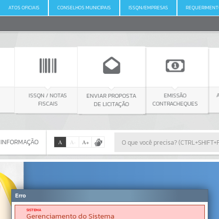
ATOS OFICIAIS
CONSELHOS MUNICIPAIS
ISSQN/EMPRESAS
REQUERIMENT
 NOTAS
ENVIAR PROPOSTA
ABRIR PROCESSO
EMISSÃO
AIS
DE LICITAÇÃO
DIGITAL
CONTRACHEQUES
 INFORMAÇÃO
A
A
-
A
+
 INFORMAÇÃO
Por favor, aguarde...
Erro
SISTEMA
Gerenciamento do Sistema